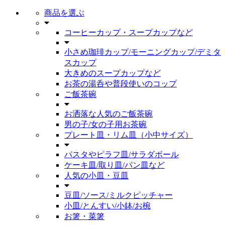
商品を選ぶ
コーヒーカップ・スープカップなど
小さめ珈琲カップ/モーニングカップ/デミタ
スカップ
大きめのスープカップなど
お茶の湯呑や普段使いのコップ
ご飯茶碗
お洒落な人気のご飯茶碗
男の子/女の子用お茶碗
プレート皿・リム皿（小中サイズ）
パスタやピラフ皿/サラダボール
ケーキ皿/取り皿/パン皿など
人気の小皿・豆皿
豆皿/ソース/ミルクピッチャー
小皿/とんすい/小鉢/お椀
お箸・菜箸