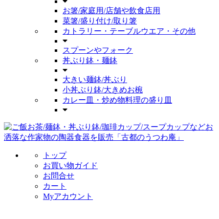
お箸/家庭用/店舗や飲食店用
菜箸/盛り付け/取り箸
カトラリー・テーブルウエア・その他
スプーンやフォーク
丼ぶり鉢・麺鉢
大きい麺鉢/丼ぶり
小丼ぶり鉢/大きめお椀
カレー皿・炒め物料理の盛り皿
トップ
お買い物ガイド
お問合せ
カート
Myアカウント