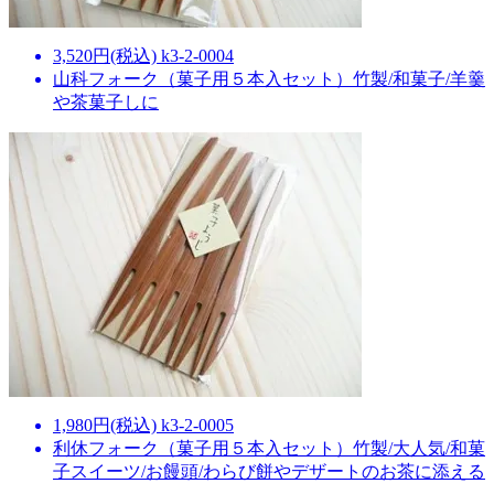
3,520円(税込) k3-2-0004
山科フォーク（菓子用５本入セット）竹製/和菓子/羊羹
や茶菓子しに
1,980円(税込) k3-2-0005
利休フォーク（菓子用５本入セット）竹製/大人気/和菓
子スイーツ/お饅頭/わらび餅やデザートのお茶に添える