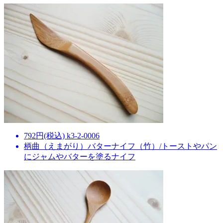
792円(税込) k3-2-0006
柄曲（えまがり）バターナイフ（竹）/トーストやパン
にジャムやバターを塗るナイフ