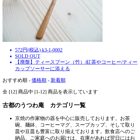
572円(税込) k3-1-0002
SOLD OUT
【廃盤】ティースプーン（竹）/紅茶やコーヒー/ティー
カップソーサーに添える
おすすめ順 -
価格順
-
新着順
全 [12] 商品中 [1-12] 商品を表示しています
古都のうつわ庵 カテゴリ一覧
京焼の作家物の器を中心に販売しております。お茶
碗、麺鉢、コーヒーマグ、スープカップ、そして取り
皿や豆皿も豊富に取り揃えております。飲食店へのご
納品、ご家庭へのお届けは、在庫があれば翌日にはお