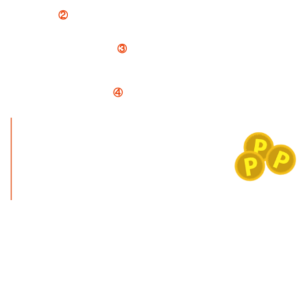
↓
②
納期のお知らせとお支払いについてメールで連絡。
※在庫の有無をご連絡。
↓
③
お支払い手続き。
銀行振込の方はメールの案内通りにお支払い。注文時にクレジットカード払いさ
れた方はお届けをお待ちください。
↓
④
商品発送。ご納品。
PAGE
TOP
運営会社概要
当店のご案内
お問い合わせ