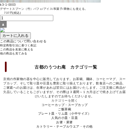
k3-1-0003
デザートスプーン（竹）パフェ/アイス/和菓子/果物にも使える。
737円(税込)
この商品について問い合わせる
特定商取引法に基づく表記
この商品を友達に教える
他の商品も見てみる
古都のうつわ庵 カテゴリ一覧
京焼の作家物の器を中心に販売しております。お茶碗、麺鉢、コーヒーマグ、スー
プカップ、そして取り皿や豆皿も豊富に取り揃えております。飲食店へのご納品、
ご家庭へのお届けは、在庫があれば翌日にはお届けいたします。ご注文後に商品が
欠品していることもございますが、その際は３週間～１カ月ほどで焼き上げてお届
けいたしますのでお待ちくださいませ。
カテゴリーを開く
コーヒーカップ・スープカップ
ご飯茶碗
プレート皿・リム皿（小中サイズ）
人気の小皿・豆皿
お箸・菜箸
カトラリー・テーブルウエア・その他