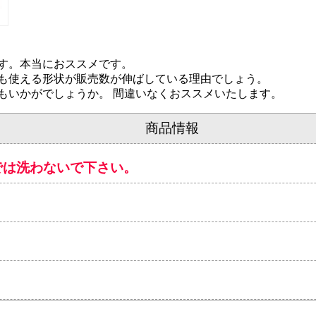
商品情報
では洗わないで下さい。
k3-2-000
利休フォーク（菓子用５本入セット）竹製/大
やデザートのお