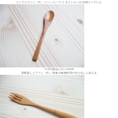
スープスプーン（竹）コーンスープ./ミネストローネ/冷静スープにも
715円(税込) k3-1-0008
茶碗蒸しスプーン（竹）/和食の椀物料理や付け出しに添える