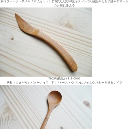
利休フォーク（菓子用５本入セット）竹製/大人気/和菓子スイーツ/お饅頭/わらび餅やデザート
のお茶に添える
792円(税込) k3-2-0006
柄曲（えまがり）バターナイフ（竹）/トーストやパンにジャムやバターを塗るナイフ