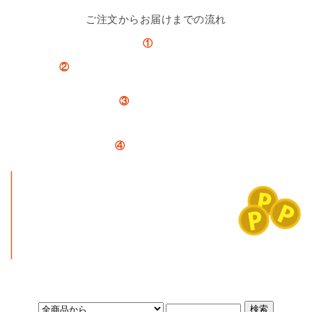
ご注文からお届けまでの流れ
①
注文
↓
②
納期のお知らせとお支払いについてメールで連絡。
※在庫の有無をご連絡。
↓
③
お支払い手続き。
銀行振込の方はメールの案内通りにお支払い。注文時にクレジットカード払いさ
れた方はお届けをお待ちください。
↓
④
商品発送。ご納品。