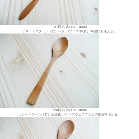
737円(税込) k3-1-0003
デザートスプーン（竹）パフェ/アイス/和菓子/果物にも使える。
726円(税込) k3-1-0004
カレースプーン（竹）用途色々/スープやピラフなど御飯物料理にも。