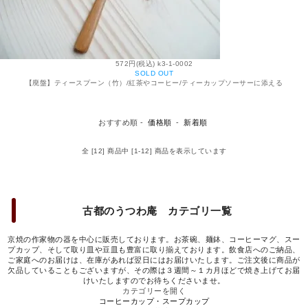
572円(税込) k3-1-0002
SOLD OUT
【廃盤】ティースプーン（竹）/紅茶やコーヒー/ティーカップソーサーに添える
おすすめ順 -
価格順
-
新着順
全 [12] 商品中 [1-12] 商品を表示しています
古都のうつわ庵 カテゴリ一覧
京焼の作家物の器を中心に販売しております。お茶碗、麺鉢、コーヒーマグ、スー
プカップ、そして取り皿や豆皿も豊富に取り揃えております。飲食店へのご納品、
ご家庭へのお届けは、在庫があれば翌日にはお届けいたします。ご注文後に商品が
欠品していることもございますが、その際は３週間～１カ月ほどで焼き上げてお届
けいたしますのでお待ちくださいませ。
カテゴリーを開く
コーヒーカップ・スープカップ