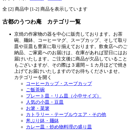
全 [2] 商品中 [1-2] 商品を表示しています
古都のうつわ庵 カテゴリ一覧
京焼の作家物の器を中心に販売しております。お茶
碗、麺鉢、コーヒーマグ、スープカップ、そして取り
皿や豆皿も豊富に取り揃えております。飲食店へのご
納品、ご家庭へのお届けは、在庫があれば翌日にはお
届けいたします。ご注文後に商品が欠品していること
もございますが、その際は３週間～１カ月ほどで焼き
上げてお届けいたしますのでお待ちくださいませ。
カテゴリーを開く
コーヒーカップ・スープカップ
ご飯茶碗
プレート皿・リム皿（小中サイズ）
人気の小皿・豆皿
お箸・菜箸
カトラリー・テーブルウエア・その他
丼ぶり鉢・麺鉢
カレー皿・炒め物料理の盛り皿