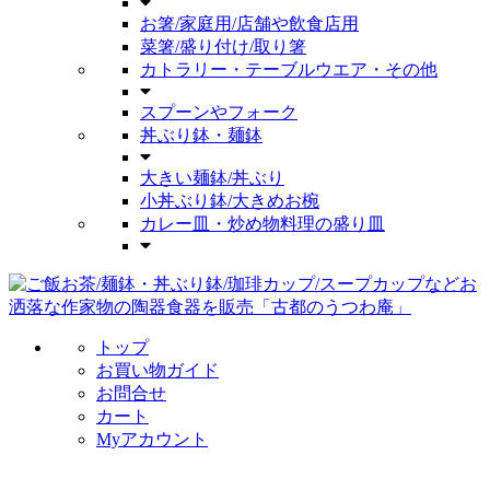
お箸/家庭用/店舗や飲食店用
菜箸/盛り付け/取り箸
カトラリー・テーブルウエア・その他
スプーンやフォーク
丼ぶり鉢・麺鉢
大きい麺鉢/丼ぶり
小丼ぶり鉢/大きめお椀
カレー皿・炒め物料理の盛り皿
トップ
お買い物ガイド
お問合せ
カート
Myアカウント