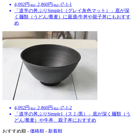
4,092円
2,860円
t7-1-1
(税込)
(税込)
「道半の丼ぶりSimple1（グレイ灰色マット）」底が深
く麺類（うどん/蕎麦）に最適/牛丼や親子丼にもおすす
め
4,092円
2,860円
t7-1-2
(税込)
(税込)
「道半の丼ぶりSimple1（スミ/黒）」底が深く麺類（う
どん/蕎麦）や牛丼、親子丼におすすめ
おすすめ順 -
価格順
-
新着順