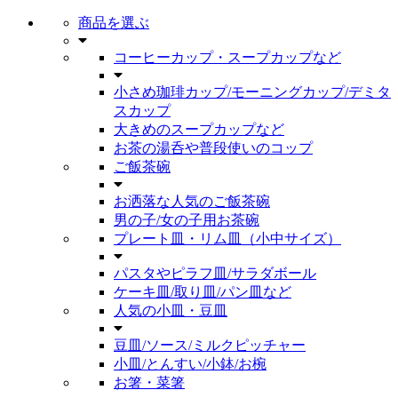
商品を選ぶ
コーヒーカップ・スープカップなど
小さめ珈琲カップ/モーニングカップ/デミタ
スカップ
大きめのスープカップなど
お茶の湯呑や普段使いのコップ
ご飯茶碗
お洒落な人気のご飯茶碗
男の子/女の子用お茶碗
プレート皿・リム皿（小中サイズ）
パスタやピラフ皿/サラダボール
ケーキ皿/取り皿/パン皿など
人気の小皿・豆皿
豆皿/ソース/ミルクピッチャー
小皿/とんすい/小鉢/お椀
お箸・菜箸