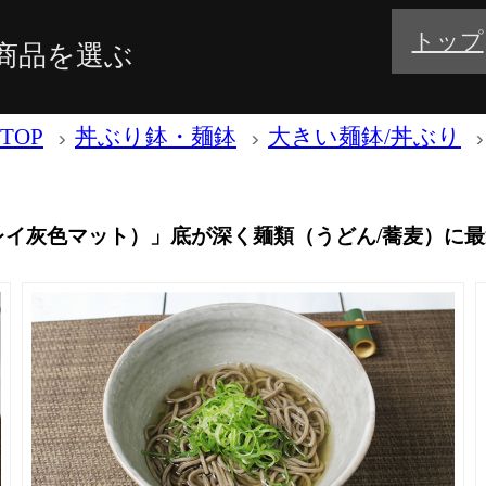
トップ
商品を選ぶ
TOP
丼ぶり鉢・麺鉢
大きい麺鉢/丼ぶり
（グレイ灰色マット）」底が深く麺類（うどん/蕎麦）に