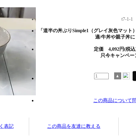
t7-1-1
「道半の丼ぶりSimple1（グレイ灰色マッ
適/牛丼や親子丼
定価
4,092円(税込
只今キャンペー
この商品について
く表記
この商品を友達に教える