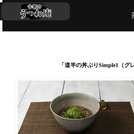
「道半の丼ぶりSimple1