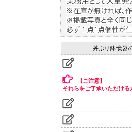
丼ぶり鉢/食器
【ご注意】
それらをご了承いただける