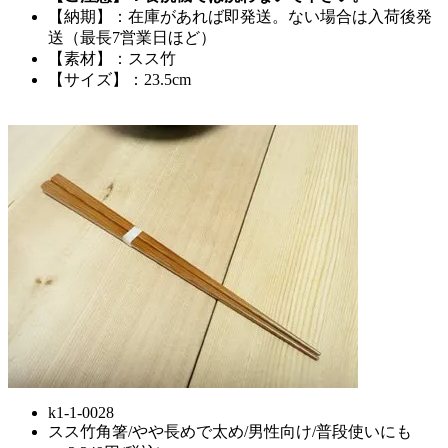
【納期】：在庫があれば即発送。ない場合は入荷後発
送（最長7営業日ほど）
【素材】：スス竹
【サイズ】：23.5cm
k1-1-0028
スス竹角箸/やや長めで太め/男性向け/普段使いにも