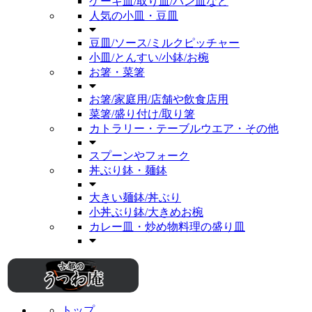
ケーキ皿/取り皿/パン皿など
人気の小皿・豆皿
豆皿/ソース/ミルクピッチャー
小皿/とんすい/小鉢/お椀
お箸・菜箸
お箸/家庭用/店舗や飲食店用
菜箸/盛り付け/取り箸
カトラリー・テーブルウエア・その他
スプーンやフォーク
丼ぶり鉢・麺鉢
大きい麺鉢/丼ぶり
小丼ぶり鉢/大きめお椀
カレー皿・炒め物料理の盛り皿
トップ