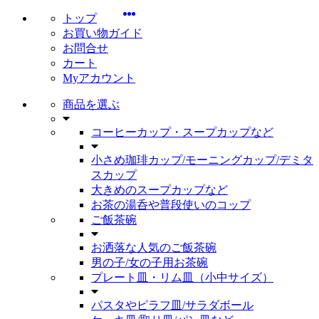
トップ
お買い物ガイド
お問合せ
カート
Myアカウント
商品を選ぶ
コーヒーカップ・スープカップなど
小さめ珈琲カップ/モーニングカップ/デミタ
スカップ
大きめのスープカップなど
お茶の湯呑や普段使いのコップ
ご飯茶碗
お洒落な人気のご飯茶碗
男の子/女の子用お茶碗
プレート皿・リム皿（小中サイズ）
パスタやピラフ皿/サラダボール