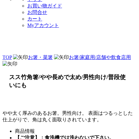
お買い物ガイド
お問合せ
カート
Myアカウント
TOP
お箸・菜箸
お箸/家庭用/店舗や飲食店用
スス竹角箸/やや長めで太め/男性向け/普段使
いにも
やや太く厚みのあるお箸。男性向け。 表面はつるっとした
仕上がりで、角は丸く面取りされています。
商品情報
【ご注意】：食洗機では洗わないで下さい。