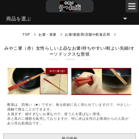
商品を選ぶ
TOP
お箸・菜箸
お箸/家庭用/店舗や飲食店用
みやこ箸（赤）女性らしい上品なお箸/持ちやすい/程よい先細/オ
ーソドックスな形状
断面は、四角い（■）ですが、角を絶妙に丸く削られていますので、やさしい
感触で握ることができます。
太過ぎず、細すぎないお箸なので、使う人を選ばない形状。
赤と黒の二種類を販売しておりますが、特に赤は女性のお客様からの人気が
あり売れ筋商品です。
商品情報