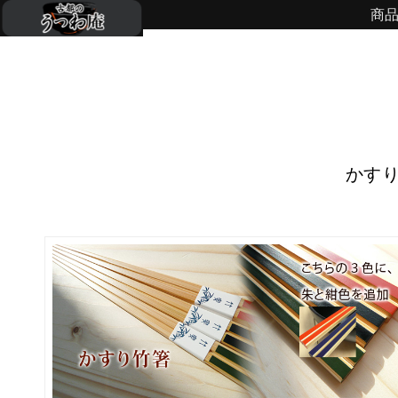
商
かすり