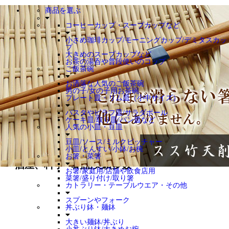
商品を選ぶ
トップ
お買い物ガイド
コーヒーカップ・スープカップなど
お問合せ
小さめ珈琲カップ/モーニングカップ/デミタスカッ
カート
プ
大きめのスープカップなど
Myアカウント
お茶の湯呑や普段使いのコップ
ご飯茶碗
お洒落な人気のご飯茶碗
男の子/女の子用お茶碗
プレート皿・リム皿（小中サイズ）
パスタやピラフ皿/サラダボール
TOP
お箸・菜箸
お箸/家庭用/店舗や飲食店用
ケーキ皿/取り皿/パン皿など
人気の小皿・豆皿
【店舗/飲食店おススメ】スス竹天削ぎ箸/もち
豆皿/ソース/ミルクピッチャー
小皿/とんすい/小鉢/お椀
やすく滑りにくい/長め/麺類に相性が良い/居
お箸・菜箸
酒屋、料亭へ納品実績多数
お箸/家庭用/店舗や飲食店用
菜箸/盛り付け/取り箸
カトラリー・テーブルウエア・その他
スプーンやフォーク
丼ぶり鉢・麺鉢
大きい麺鉢/丼ぶり