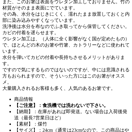
また、このお箸は表面をウレタン加工しておりません。竹の
材質がそのまま表面にでています。
その為、水分をはじきにくく、濡れたまま放置しておくと内
部に染み込みやすくなっています。
洗浄後は水分を布なのでふき取ってから保管してください。
カビの付着を遅らせます。
ウレタン加工は、（人体に全く影響がなく国が定めたもの）
で、ほとんどの木のお箸や竹箸、カトラリーなどに使われて
います。
水分を弾いてカビの付着や長持ちさせるメリットがありま
す。
ですので気にするものではないのですが、中には意識される
方もおられますので、そういった方にはこのお箸がオスス
メ。
大量購入されるお客様も多く、人気のあるお箸です。
商品情報
【ご注意】：食洗機では洗わないで下さい。
【納期】：在庫があれば即発送。ない場合は入荷後発
送（最長7営業日ほど）
【素材】：煤竹
【サイズ】：24cm（通常は23cmなので、この商品はや