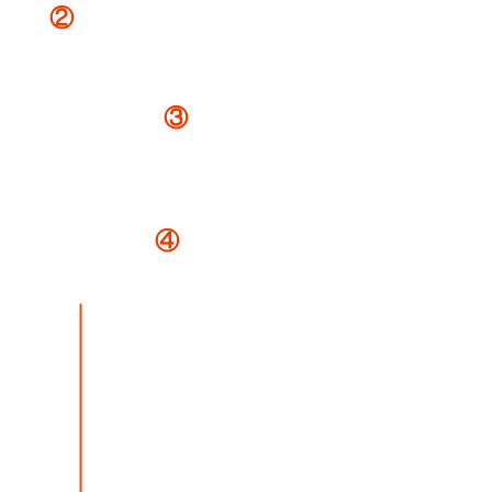
②
納期のお知らせとお支払いについてメールで連
絡。
※在庫の有無をご連絡。
↓
③
お支払い手続き。
銀行振込の方はメールの案内通りにお支払い。注文時
にクレジットカード払いされた方はお届けをお待ちく
ださい。
↓
④
商品発送。ご納品。