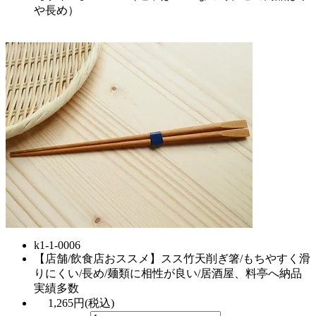
や長め）
k1-1-0006
【店舗/飲食店おススメ】スス竹天削ぎ箸/もちやすく滑
りにくい/長め/麺類に相性が良い/居酒屋、料亭へ納品
実績多数
1,265円(税込)