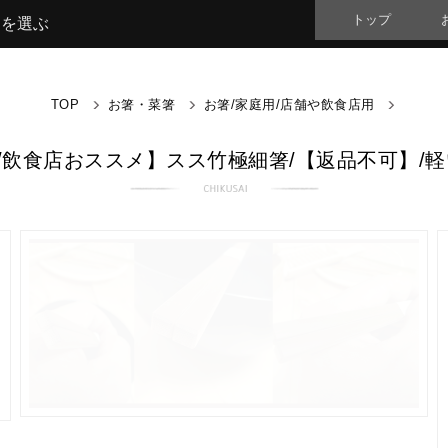
トップ
品を選ぶ
TOP
お箸・菜箸
お箸/家庭用/店舗や飲食店用
/飲食店おススメ】スス竹極細箸/【返品不可】/軽