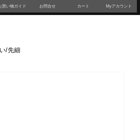
お買い物ガイド
お問合せ
カート
Myアカウント
い/先細