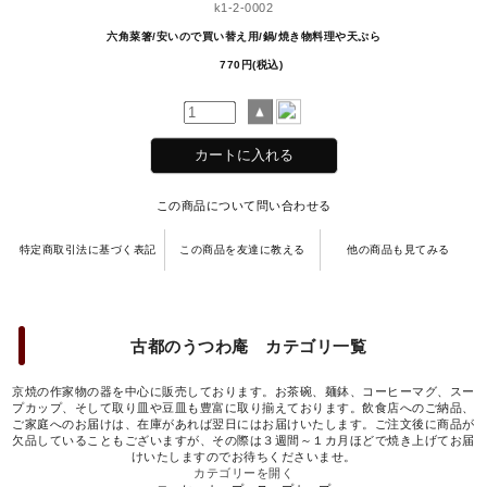
k1-2-0002
六角菜箸/安いので買い替え用/鍋/焼き物料理や天ぷら
770円(税込)
この商品について問い合わせる
特定商取引法に基づく表記
この商品を友達に教える
他の商品も見てみる
古都のうつわ庵 カテゴリ一覧
京焼の作家物の器を中心に販売しております。お茶碗、麺鉢、コーヒーマグ、スー
プカップ、そして取り皿や豆皿も豊富に取り揃えております。飲食店へのご納品、
ご家庭へのお届けは、在庫があれば翌日にはお届けいたします。ご注文後に商品が
欠品していることもございますが、その際は３週間～１カ月ほどで焼き上げてお届
けいたしますのでお待ちくださいませ。
カテゴリーを開く