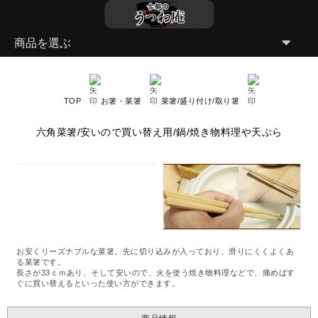
商品を選ぶ
TOP
お箸・菜箸
菜箸/盛り付け/取り箸
六角菜箸/安いので買い替え用/鍋/焼き物料理や天ぷら
お安くリーズナブルな菜箸。先に切り込みが入っており、滑りにくくよくあ
る菜箸です。
長さが33ｃｍあり、そして安いので、火を使う焼き物料理などで、痛めばす
ぐに買い替えるといった使い方ができます。