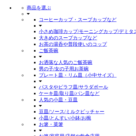
商品を選ぶ
コーヒーカップ・スープカップなど
小さめ珈琲カップ/モーニングカップ/デミタ
大きめのスープカップなど
お茶の湯呑や普段使いのコップ
ご飯茶碗
お洒落な人気のご飯茶碗
男の子/女の子用お茶碗
プレート皿・リム皿（小中サイズ）
パスタやピラフ皿/サラダボール
ケーキ皿/取り皿/パン皿など
人気の小皿・豆皿
豆皿/ソース/ミルクピッチャー
小皿/とんすい/小鉢/お椀
お箸・菜箸