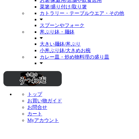
お箸/家庭用/店舗や飲食店用
菜箸/盛り付け/取り箸
カトラリー・テーブルウエア・その他
スプーンやフォーク
丼ぶり鉢・麺鉢
大きい麺鉢/丼ぶり
小丼ぶり鉢/大きめお椀
カレー皿・炒め物料理の盛り皿
トップ
お買い物ガイド
お問合せ
カート
Myアカウント