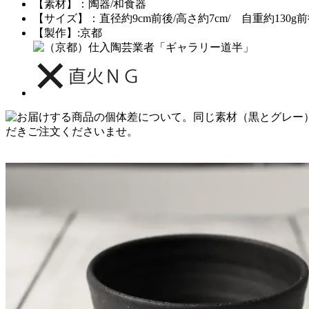
【素材】：陶器/和食器
【サイズ】：直径約9cm前後/高さ約7cm/ 自重約130g前
【製作】:京都