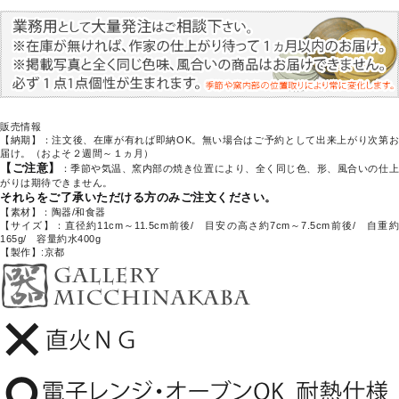
販売情報
【納期】：注文後、在庫が有れば即納OK。無い場合はご予約として出来上がり次第お
届け。（およそ２週間～１ヵ月）
【ご注意】
：季節や気温、窯内部の焼き位置により、全く同じ色、形、風合いの仕
がりは期待できません。
それらをご了承いただける方のみご注文ください。
【素材】：陶器/和食器
【サイズ】：直径約11cm～11.5cm前後/ 目安の高さ約7cm～7.5cm前後/ 自重約
165g/ 容量約水400g
【製作】:京都