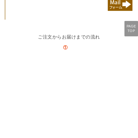
PAGE
TOP
ご注文からお届けまでの流れ
①
注文
↓
②
納期のお知らせとお支払いについてメールで連絡。
※在庫の有無をご連絡。
↓
③
お支払い手続き。
銀行振込の方はメールの案内通りにお支払い。注文時にクレジットカード払いさ
れた方はお届けをお待ちください。
↓
④
商品発送。ご納品。