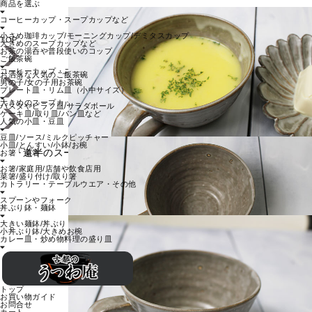
商品を選ぶ
コーヒーカップ・スープカップなど
小さめ珈琲カップ/モーニングカップ/デミタスカップ
TOP
大きめのスープカップなど
お茶の湯呑や普段使いのコップ
ご飯茶碗
コーヒーカップ・スープカップなど
お洒落な人気のご飯茶碗
男の子/女の子用お茶碗
プレート皿・リム皿（小中サイズ）
大きめのスープカップなど
パスタやピラフ皿/サラダボール
ケーキ皿/取り皿/パン皿など
人気の小皿・豆皿
豆皿/ソース/ミルクピッチャー
小皿/とんすい/小鉢/お椀
「道半のスープカップ＜simple１＞（グレー・灰色）」/ボター
お箸・菜箸
ジュ/ミネストローネ/温かいスープの器
お箸/家庭用/店舗や飲食店用
菜箸/盛り付け/取り箸
カトラリー・テーブルウエア・その他
スプーンやフォーク
丼ぶり鉢・麺鉢
大きい麺鉢/丼ぶり
小丼ぶり鉢/大きめお椀
カレー皿・炒め物料理の盛り皿
トップ
お買い物ガイド
お問合せ