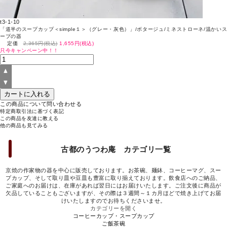
t3-1-10
「道半のスープカップ＜simple１＞（グレー・灰色）」/ボタージュ/ミネストローネ/温かいス
ープの器
定価
2,365円(税込)
1,655円(税込)
只今キャンペーン中！！
この商品について問い合わせる
特定商取引法に基づく表記
この商品を友達に教える
他の商品も見てみる
古都のうつわ庵 カテゴリ一覧
京焼の作家物の器を中心に販売しております。お茶碗、麺鉢、コーヒーマグ、スー
プカップ、そして取り皿や豆皿も豊富に取り揃えております。飲食店へのご納品、
ご家庭へのお届けは、在庫があれば翌日にはお届けいたします。ご注文後に商品が
欠品していることもございますが、その際は３週間～１カ月ほどで焼き上げてお届
けいたしますのでお待ちくださいませ。
カテゴリーを開く
コーヒーカップ・スープカップ
ご飯茶碗