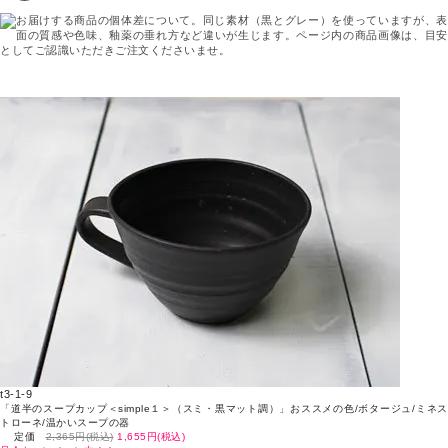
t3-1-9
「道半のスープカップ＜simple１＞（スミ・黒マット調）」おススメの色/ボタージュ/ミネス
トローネ/温かいスープの器
定価
2,365円(税込)
1,655円(税込)