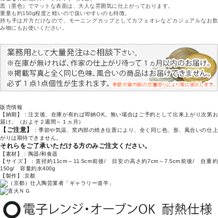
黒（墨色）でマットな表面は、大人な雰囲気に仕上がっております。
重量も約150g程度と軽いので扱いやすいのも特徴。
持ち手は片方だけなので、モーニングカップとしてカフェオレなどカジュアルなお飲
み物にもお使いください。
販売情報
【納期】：注文後、在庫が有れば即納OK。無い場合はご予約として出来上がり次第お
届け。（およそ２週間～１ヵ月）
【ご注意】
：季節や気温、窯内部の焼き位置により、全く同じ色、形、風合いの仕
がりは期待できません。
それらをご了承いただける方のみご注文ください。
【素材】：陶器/和食器
【サイズ】：直径約11cm～11.5cm前後/ 目安の高さ約7cm～7.5cm前後/ 自重約
150g/ 容量約水400g
【製作】:京都