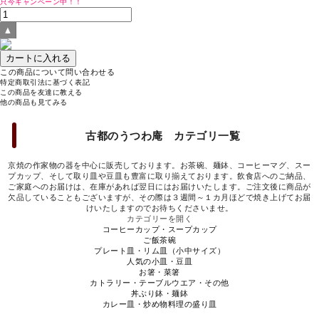
只今キャンペーン中！！
この商品について問い合わせる
特定商取引法に基づく表記
この商品を友達に教える
他の商品も見てみる
古都のうつわ庵 カテゴリ一覧
京焼の作家物の器を中心に販売しております。お茶碗、麺鉢、コーヒーマグ、スー
プカップ、そして取り皿や豆皿も豊富に取り揃えております。飲食店へのご納品、
ご家庭へのお届けは、在庫があれば翌日にはお届けいたします。ご注文後に商品が
欠品していることもございますが、その際は３週間～１カ月ほどで焼き上げてお届
けいたしますのでお待ちくださいませ。
カテゴリーを開く
コーヒーカップ・スープカップ
ご飯茶碗
プレート皿・リム皿（小中サイズ）
人気の小皿・豆皿
お箸・菜箸
カトラリー・テーブルウエア・その他
丼ぶり鉢・麺鉢
カレー皿・炒め物料理の盛り皿