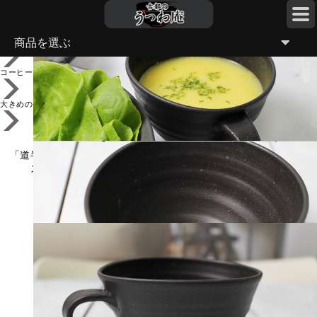
TOP
商品を選ぶ
コーヒーカップ・スープカップなど
大きめのスープカップなど
「道半のスープカップ＜simple１＞（スミ・黒マット調）」おス
スメの色/ボタージュ/ミネストローネ/温かいスープの器