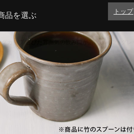
トップ
商品を選ぶ
カップ/モーニングカップ/デミタスカップ
ップ/古びた雰囲気の飲み口が広い simple2 グレ