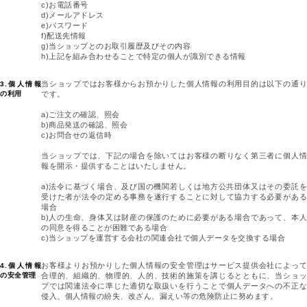
c)お電話番号
d)メールアドレス
e)パスワード
f)配送先情報
g)当ショップとのお取引履歴及びその内容
h)上記を組み合わせることで特定の個人が識別できる情報
当ショップではお客様からお預かりした個人情報の利用目的は以下の通り
3.個人情報
の利用
です。
a)ご注文の確認、照会
b)商品発送の確認、照会
c)お問合せの返信時
当ショップでは、下記の場合を除いてはお客様の断りなく第三者に個人情
報を開示・提供することはいたしません。
a)法令に基づく場合、及び国の機関若しくは地方公共団体又はその委託を
受けた者が法令の定める事務を遂行することに対して協力する必要がある
場合
b)人の生命、身体又は財産の保護のために必要がある場合であって、本人
の同意を得ることが困難である場合
c)当ショップを運営する会社の関連会社で個人データを交換する場合
お客様よりお預かりした個人情報の安全管理はサービス提供会社によって
4.個人情報
の安全管理
合理的、組織的、物理的、人的、技術的施策を講じるとともに、当ショッ
プでは関連法令に準じた適切な取扱いを行うことで個人データへの不正な
侵入、個人情報の紛失、改ざん、漏えい等の危険防止に努めます。