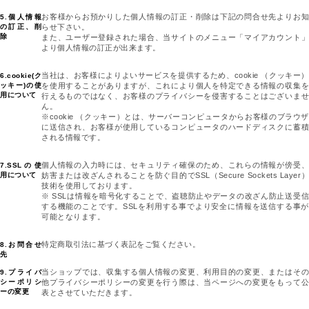
お客様からお預かりした個人情報の訂正・削除は下記の問合せ先よりお知
5.個人情報
の訂正、削
らせ下さい。
除
また、ユーザー登録された場合、当サイトのメニュー「マイアカウント」
より個人情報の訂正が出来ます。
当社は、お客様によりよいサービスを提供するため、cookie （クッキー）
6.cookie(ク
ッキー)の使
を使用することがありますが、これにより個人を特定できる情報の収集を
用について
行えるものではなく、お客様のプライバシーを侵害することはございませ
ん。
※cookie （クッキー）とは、サーバーコンピュータからお客様のブラウザ
に送信され、お客様が使用しているコンピュータのハードディスクに蓄積
される情報です。
個人情報の入力時には、セキュリティ確保のため、これらの情報が傍受、
7.SSLの使
用について
妨害または改ざんされることを防ぐ目的でSSL（Secure Sockets Layer）
技術を使用しております。
※ SSLは情報を暗号化することで、盗聴防止やデータの改ざん防止送受信
する機能のことです。SSLを利用する事でより安全に情報を送信する事が
可能となります。
特定商取引法に基づく表記をご覧ください。
8.お問合せ
先
当ショップでは、収集する個人情報の変更、利用目的の変更、またはその
9.プライバ
シーポリシ
他プライバシーポリシーの変更を行う際は、当ページへの変更をもって公
ーの変更
表とさせていただきます。