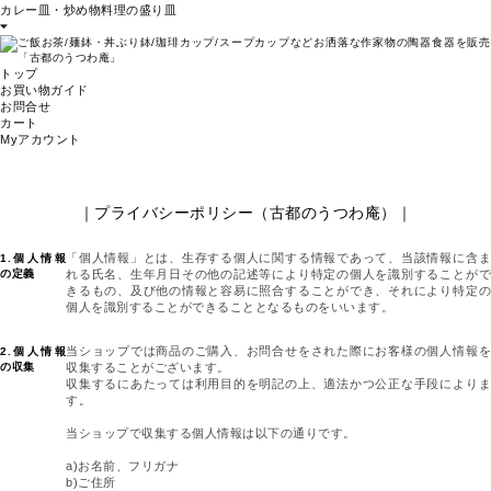
カレー皿・炒め物料理の盛り皿
トップ
お買い物ガイド
お問合せ
カート
Myアカウント
｜プライバシーポリシー（古都のうつわ庵）｜
「個人情報」とは、生存する個人に関する情報であって、当該情報に含ま
1.個人情報
の定義
れる氏名、生年月日その他の記述等により特定の個人を識別することがで
きるもの、及び他の情報と容易に照合することができ、それにより特定の
個人を識別することができることとなるものをいいます。
当ショップでは商品のご購入、お問合せをされた際にお客様の個人情報を
2.個人情報
の収集
収集することがございます。
収集するにあたっては利用目的を明記の上、適法かつ公正な手段によりま
す。
当ショップで収集する個人情報は以下の通りです。
a)お名前、フリガナ
b)ご住所