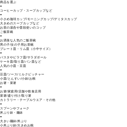
商品を選ぶ
コーヒーカップ・スープカップなど
小さめ珈琲カップ/モーニングカップ/デミタスカップ
大きめのスープカップなど
お茶の湯呑や普段使いのコップ
ご飯茶碗
お洒落な人気のご飯茶碗
男の子/女の子用お茶碗
プレート皿・リム皿（小中サイズ）
パスタやピラフ皿/サラダボール
ケーキ皿/取り皿/パン皿など
人気の小皿・豆皿
豆皿/ソース/ミルクピッチャー
小皿/とんすい/小鉢/お椀
お箸・菜箸
お箸/家庭用/店舗や飲食店用
菜箸/盛り付け/取り箸
カトラリー・テーブルウエア・その他
スプーンやフォーク
丼ぶり鉢・麺鉢
大きい麺鉢/丼ぶり
小丼ぶり鉢/大きめお椀